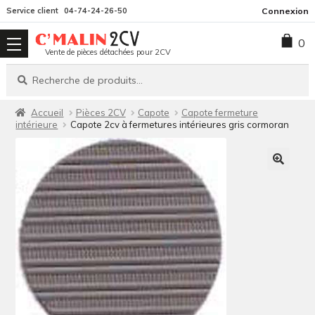
Aller
Aller
Service client
04-74-24-26-50
Connexion
à
au
0
la
contenu
Vente de pièces détachées pour 2CV
navigation
Recherche
Recherche
pour :
Accueil
Pièces 2CV
Capote
Capote fermeture
intérieure
Capote 2cv à fermetures intérieures gris cormoran