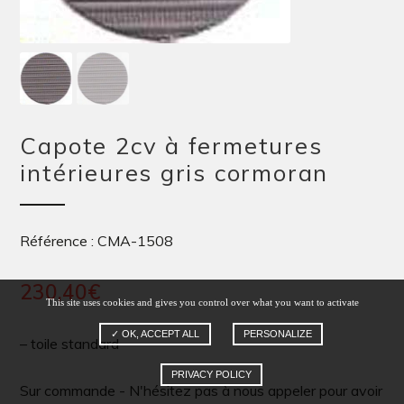
Capote 2cv à fermetures
intérieures gris cormoran
Référence : CMA-1508
230,40
€
This site uses cookies and gives you control over what you want to activate
✓ OK, ACCEPT ALL
PERSONALIZE
– toile standard
PRIVACY POLICY
Sur commande - N'hésitez pas à nous appeler pour avoir