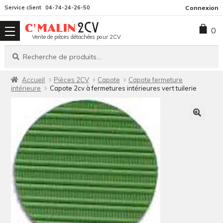
Aller
Aller
Service client
04-74-24-26-50
Connexion
à
au
0
la
contenu
Vente de pièces détachées pour 2CV
navigation
Recherche
Recherche
pour :
Accueil
Pièces 2CV
Capote
Capote fermeture
intérieure
Capote 2cv à fermetures intérieures vert tuilerie