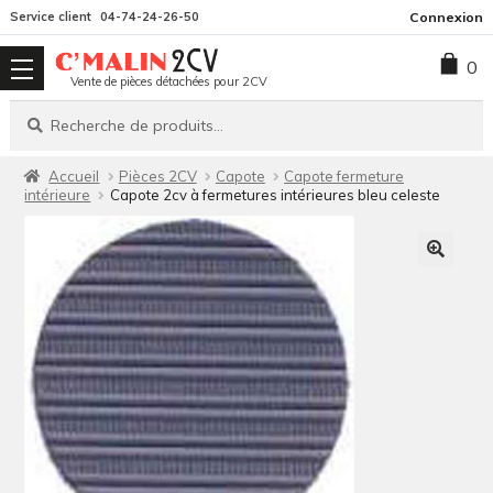
Aller
Aller
Service client
04-74-24-26-50
Connexion
à
au
0
la
contenu
Vente de pièces détachées pour 2CV
navigation
Recherche
Recherche
pour :
Accueil
Pièces 2CV
Capote
Capote fermeture
intérieure
Capote 2cv à fermetures intérieures bleu celeste