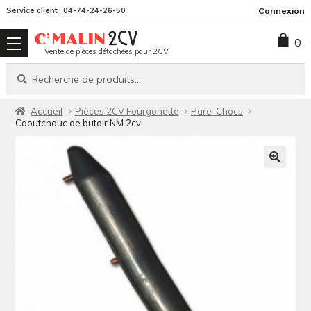
Aller
Aller
Service client
04-74-24-26-50
Connexion
à
au
0
la
contenu
Vente de pièces détachées pour 2CV
navigation
Recherche
Recherche
pour :
Accueil
Pièces 2CV Fourgonette
Pare-Chocs
Caoutchouc de butoir NM 2cv