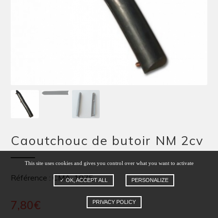
Caoutchouc de butoir NM 2cv
This site uses cookies and gives you control over what you want to activate
Référence : CMA-1075
✓ OK, ACCEPT ALL
PERSONALIZE
7,80
€
PRIVACY POLICY