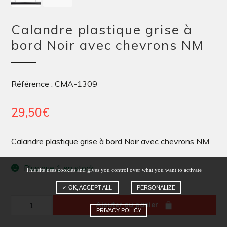
Calandre plastique grise à
bord Noir avec chevrons NM
Référence : CMA-1309
29,50
€
Calandre plastique grise à bord Noir avec chevrons NM
Plus que 1 en stock
This site uses cookies and gives you control over what you want to activate
✓ OK, ACCEPT ALL
PERSONALIZE
quantité
Ajouter au panier
PRIVACY POLICY
de