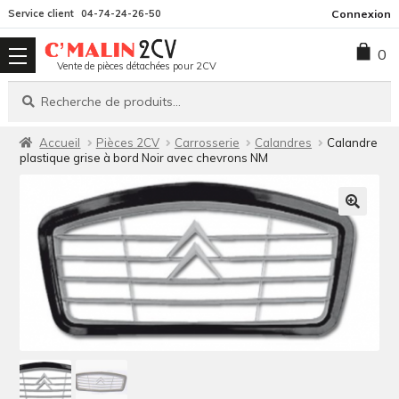
Aller
Aller
Service client
04-74-24-26-50
Connexion
à
au
0
la
contenu
Vente de pièces détachées pour 2CV
navigation
Recherche
Recherche
pour :
Accueil
Pièces 2CV
Carrosserie
Calandres
Calandre
plastique grise à bord Noir avec chevrons NM