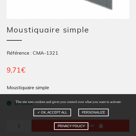
Moustiquaire simple
Référence : CMA-1321
9,71
€
Moustiquaire simple
This site uses cookies and gives you control over what you want to activate
En stock
✓ OK, ACCEPT ALL
PERSONALIZE
quantité
Ajouter au panier
PRIVACY POLICY
de