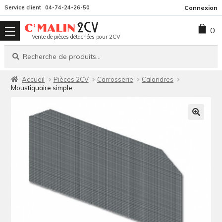
Aller
Aller
Service client
04-74-24-26-50
Connexion
à
au
0
la
contenu
Vente de pièces détachées pour 2CV
navigation
Recherche
Recherche
pour :
Accueil
Pièces 2CV
Carrosserie
Calandres
Moustiquaire simple