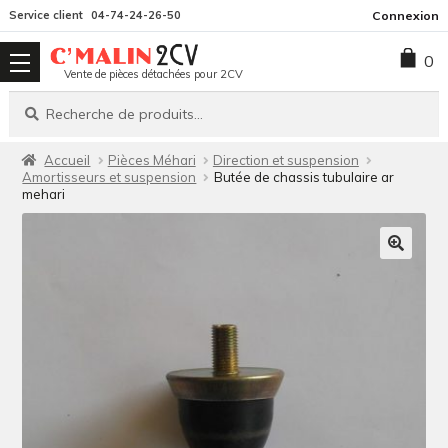
Aller
Aller
Service client
04-74-24-26-50
Connexion
à
au
0
la
contenu
Vente de pièces détachées pour 2CV
navigation
Recherche
Recherche
pour :
Accueil
Pièces Méhari
Direction et suspension
Amortisseurs et suspension
Butée de chassis tubulaire ar
mehari