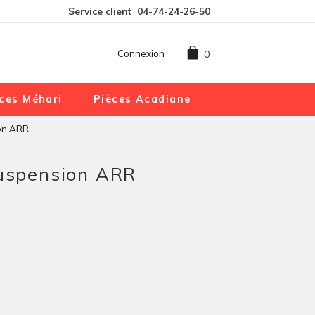
Service client
04-74-24-26-50
Connexion
0
ces Méhari
Pièces Acadiane
ion ARR
suspension ARR