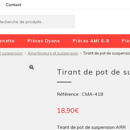
Aller
Aller
s
Contact
à
au
rche
rche
la
contenu
navigation
onette
Pièces Dyane
Pièces AMI 6-8
Piè
et suspension
Amortisseurs et suspension
Tirant de pot de suspens
Tirant de pot de 
Référence : CMA-418
18,90
€
Tirant de pot de suspension ARR