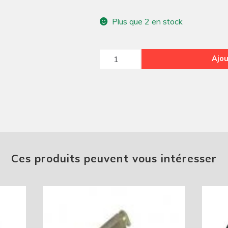
Plus que 2 en stock
quantité
Ajou
de
Tirant
de
pot
de
suspension
ARR
Ces produits peuvent vous intéresser