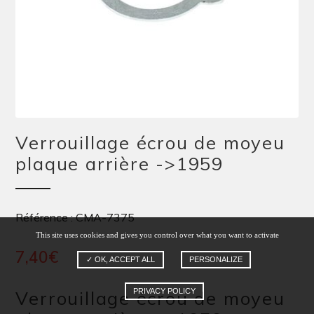
Verrouillage écrou de moyeu
plaque arrière ->1959
Référence : CMA-7375
This site uses cookies and gives you control over what you want to activate
7,40
€
✓ OK, ACCEPT ALL
PERSONALIZE
Verrouillage écrou de moyeu
PRIVACY POLICY