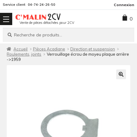
Aller
Aller
Service client
04-74-24-26-50
Connexion
à
au
0
la
contenu
Vente de pièces détachées pour 2CV
navigation
Recherche
Recherche
pour :
Accueil
Pièces Acadiane
Direction et suspension
Roulements, joints
Verrouillage écrou de moyeu plaque arrière
->1959