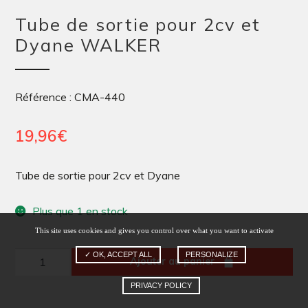
Tube de sortie pour 2cv et
Dyane WALKER
Référence : CMA-440
19,96
€
Tube de sortie pour 2cv et Dyane
Plus que 1 en stock
This site uses cookies and gives you control over what you want to activate
✓ OK, ACCEPT ALL
PERSONALIZE
quantité
Ajouter au panier
de
PRIVACY POLICY
Tube