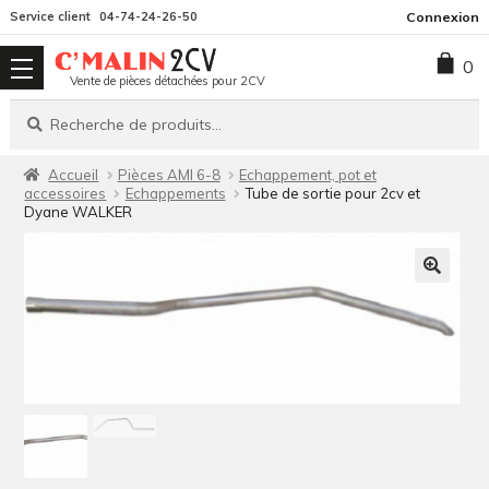
Aller
Aller
Service client
04-74-24-26-50
Connexion
à
au
0
la
contenu
Vente de pièces détachées pour 2CV
navigation
Recherche
Recherche
pour :
Accueil
Pièces AMI 6-8
Echappement, pot et
accessoires
Echappements
Tube de sortie pour 2cv et
Dyane WALKER