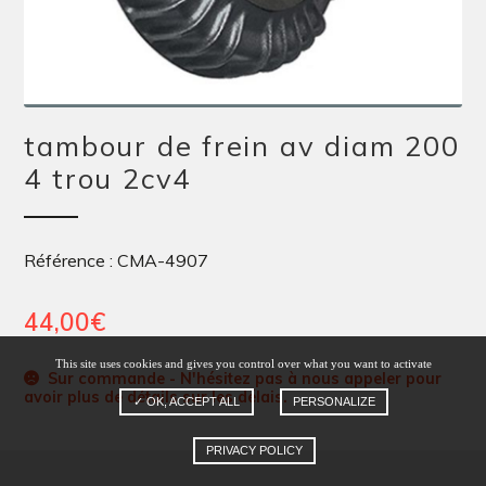
tambour de frein av diam 200
4 trou 2cv4
Référence : CMA-4907
44,00
€
This site uses cookies and gives you control over what you want to activate
Sur commande - N'hésitez pas à nous appeler pour
avoir plus de détails sur les délais.
✓ OK, ACCEPT ALL
PERSONALIZE
PRIVACY POLICY