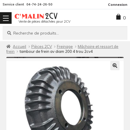
Aller
Aller
Service client
04-74-24-26-50
Connexion
à
au
0
la
contenu
Vente de pièces détachées pour 2CV
navigation
Recherche
Recherche
pour :
Accueil
Pièces 2CV
Freinage
Mâchoire et ressort de
frein
tambour de frein av diam 200 4 trou 2cv4