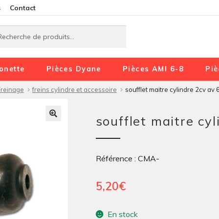
Aller
Aller
s
Contact
à
au
rche
rche
la
contenu
navigation
onette
Pièces Dyane
Pièces AMI 6-8
Piè
Freinage
freins cylindre et accessoire
soufflet maitre cylindre 2cv av 
soufflet maitre cy
Référence : CMA-
5,20
€
En stock