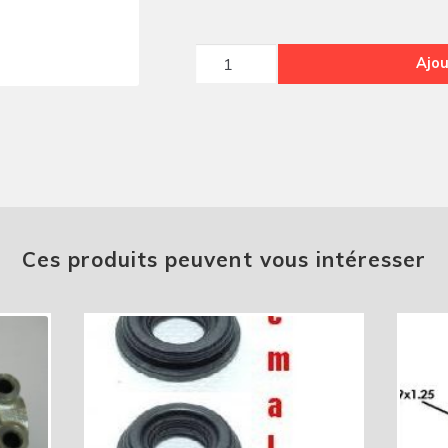
quantité
Ajou
de
soufflet
maitre
cylindre
2cv
av
63
Ces produits peuvent vous intéresser