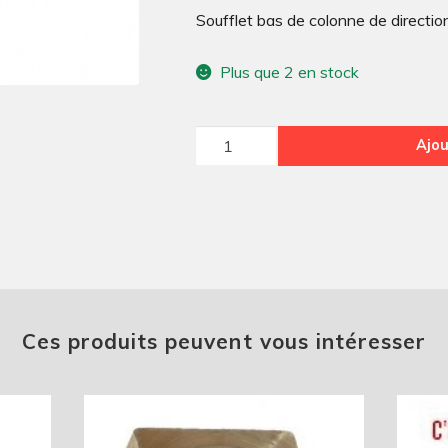
Soufflet bas de colonne de directio
Plus que 2 en stock
quantité
Ajou
de
Soufflet
bas
de
colonne
de
direction
Ces produits peuvent vous intéresser
Méhari