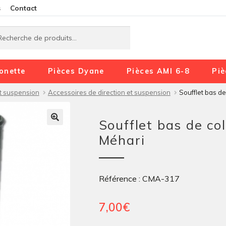
Aller
Aller
s
Contact
à
au
rche
rche
la
contenu
navigation
onette
Pièces Dyane
Pièces AMI 6-8
Piè
et suspension
Accessoires de direction et suspension
Soufflet bas d
Soufflet bas de co
Méhari
Référence : CMA-317
7,00
€