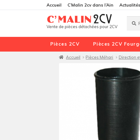
Accueil
C’Malin 2cv dans l’Ain
Actualité
Reche
Reche
Vente de pièces détachées pour 2CV
pour :
Pièces 2CV
Pièces 2CV Fourg
Accueil
Pièces Méhari
Direction 