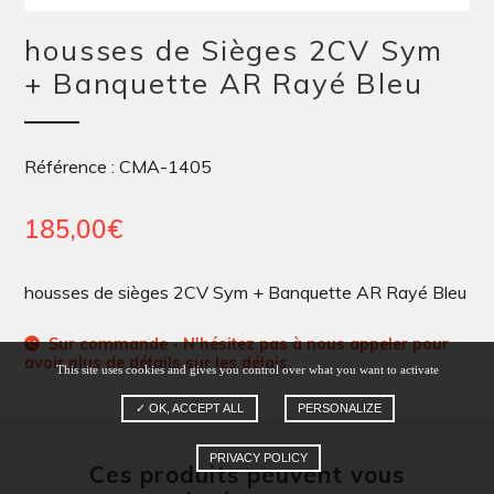
housses de Sièges 2CV Sym
+ Banquette AR Rayé Bleu
Référence : CMA-1405
185,00
€
housses de sièges 2CV Sym + Banquette AR Rayé Bleu
Sur commande - N'hésitez pas à nous appeler pour
avoir plus de détails sur les délais.
This site uses cookies and gives you control over what you want to activate
✓ OK, ACCEPT ALL
PERSONALIZE
PRIVACY POLICY
Ces produits peuvent vous