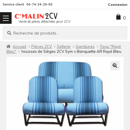
Aller
Aller
Service client
04-74-24-26-50
Connexion
à
au
0
la
contenu
Vente de pièces détachées pour 2CV
navigation
Recherche
Recherche
pour :
Accueil
Pièces 2CV
Sellerie
Garnitures
Tissu "Rayé
Bleu"
housses de Sièges 2CV Sym + Banquette AR Rayé Bleu