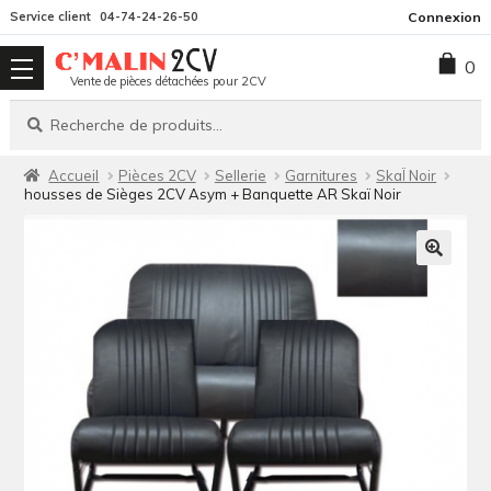
Aller
Aller
Service client
04-74-24-26-50
Connexion
à
au
0
la
contenu
Vente de pièces détachées pour 2CV
navigation
Recherche
Recherche
pour :
Accueil
Pièces 2CV
Sellerie
Garnitures
SkaÏ Noir
housses de Sièges 2CV Asym + Banquette AR Skaï Noir