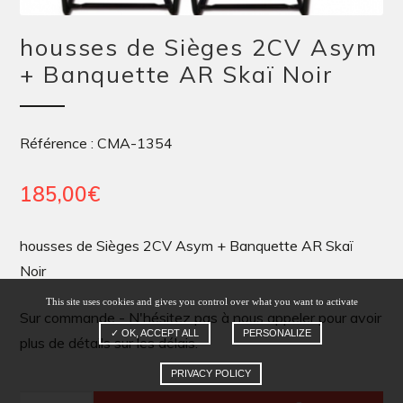
housses de Sièges 2CV Asym
+ Banquette AR Skaï Noir
Référence : CMA-1354
185,00
€
housses de Sièges 2CV Asym + Banquette AR Skaï
Noir
This site uses cookies and gives you control over what you want to activate
Sur commande - N'hésitez pas à nous appeler pour avoir
✓ OK, ACCEPT ALL
PERSONALIZE
plus de détails sur les délais.
PRIVACY POLICY