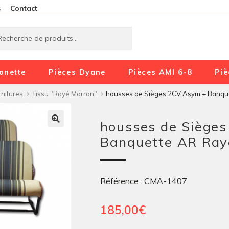
Aller
Aller
s
Contact
à
au
rche
rche
la
contenu
navigation
onette
Pièces Dyane
Pièces AMI 6-8
Piè
nitures
Tissu "Rayé Marron"
housses de Sièges 2CV Asym + Banqu
housses de Siège
Banquette AR Ray
Référence : CMA-1407
185,00
€