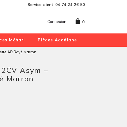
Service client
04-74-24-26-50
Connexion
0
ces Méhari
Pièces Acadiane
ette AR Rayé Marron
s 2CV Asym +
é Marron