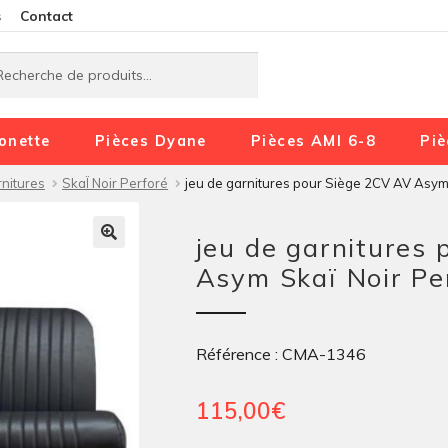
Aller
Aller
s
Contact
à
au
rche
rche
la
contenu
navigation
onette
Pièces Dyane
Pièces AMI 6-8
Piè
nitures
SkaÏ Noir Perforé
jeu de garnitures pour Siège 2CV AV Asym 
jeu de garnitures
Asym Skaï Noir Pe
Référence : CMA-1346
115,00
€