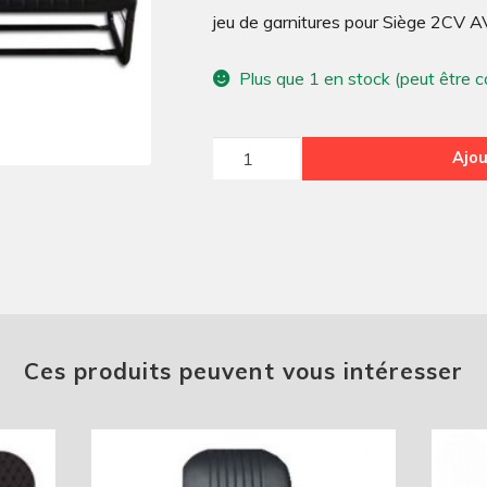
jeu de garnitures pour Siège 2CV A
Plus que 1 en stock (peut être
quantité
Ajou
de
jeu
de
garnitures
pour
Siège
2CV
Ces produits peuvent vous intéresser
AV
Asym
Skaï
Noir