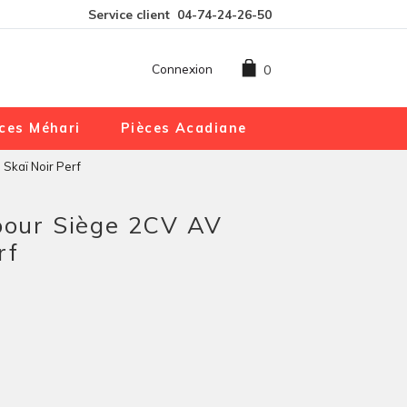
Service client
04-74-24-26-50
Connexion
0
ces Méhari
Pièces Acadiane
Skaï Noir Perf
 pour Siège 2CV AV
rf