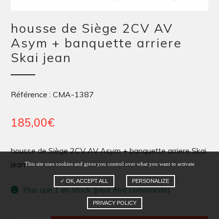
housse de Siège 2CV AV
Asym + banquette arriere
Skai jean
Référence : CMA-1387
185,00
€
housse de Siège 2CV AV Asym + banquette arriere Skai
jean
This site uses cookies and gives you control over what you want to activate
✓ OK, ACCEPT ALL
PERSONALIZE
Plus que 1 en stock (peut être commandé)
PRIVACY POLICY