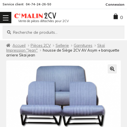
Aller
Aller
Service client
04-74-24-26-50
Connexion
à
au
0
la
contenu
Vente de pièces détachées pour 2CV
navigation
Recherche
Recherche
pour :
Accueil
Pièces 2CV
Sellerie
Garnitures
Skaï
Impression "Jean"
housse de Siège 2CV AV Asym + banquette
arriere Skai jean