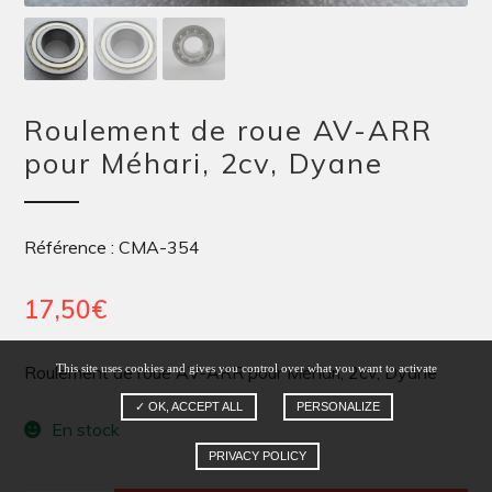
Roulement de roue AV-ARR
pour Méhari, 2cv, Dyane
Référence : CMA-354
17,50
€
This site uses cookies and gives you control over what you want to activate
Roulement de roue AV-ARR pour Méhari, 2cv, Dyane
✓ OK, ACCEPT ALL
PERSONALIZE
En stock
PRIVACY POLICY