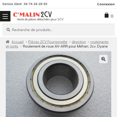
Aller
Aller
Service client
04-74-24-26-50
Connexion
à
au
0
la
contenu
Vente de pièces détachées pour 2CV
navigation
Recherche
Recherche
pour :
Accueil
Pièces 2CV Fourgonette
direction
roulements
et joints
Roulement de roue AV-ARR pour Méhari, 2cv, Dyane