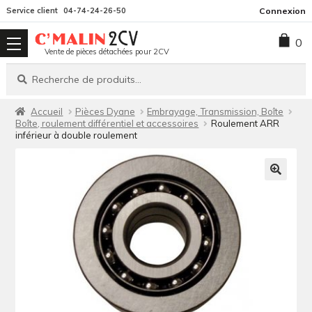
Aller
Aller
Service client
04-74-24-26-50
Connexion
à
au
0
la
contenu
Vente de pièces détachées pour 2CV
navigation
Recherche
Recherche
pour :
Accueil
Pièces Dyane
Embrayage, Transmission, Boîte
Boîte, roulement différentiel et accessoires
Roulement ARR
inférieur à double roulement