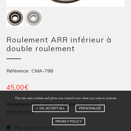
Roulement ARR inférieur à
double roulement
Référence : CMA-798
45,00
€
This site uses cookies and gives you control over what you want to activate
Roulement ARR inférieur à double roulement
✓ OK, ACCEPT ALL
PERSONALIZE
20/52/57/22
PRIVACY POLICY
Plus que 1 en stock