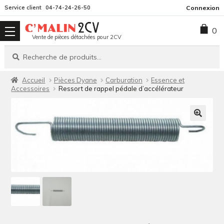
Aller
Aller
Service client
04-74-24-26-50
Connexion
à
au
0
la
contenu
Vente de pièces détachées pour 2CV
navigation
Recherche
Recherche
pour :
Accueil
Pièces Dyane
Carburation
Essence et
Accessoires
Ressort de rappel pédale d’accélérateur