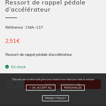
Ressort de rappel pédale
d’accélérateur
Référence : CMA-137
2,51
€
Ressort de rappel pédale d’accélérateur
En stock
This site uses cookies and gives you control over what you want to activate
quantité
Ajouter au panier
✓ OK, ACCEPT ALL
PERSONALIZE
de
Ressort
PRIVACY POLICY
de