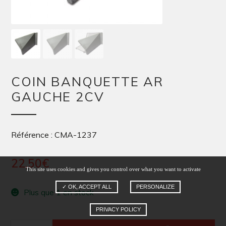
COIN BANQUETTE AR
GAUCHE 2CV
Référence : CMA-1237
22,50
€
This site uses cookies and gives you control over what you want to activate
✓ OK, ACCEPT ALL
PERSONALIZE
Plus que 1 en stock
PRIVACY POLICY