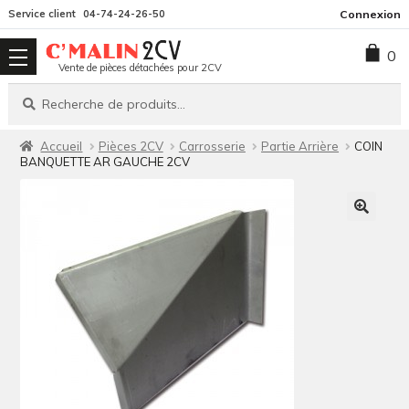
Aller
Aller
Service client
04-74-24-26-50
Connexion
à
au
0
la
contenu
Vente de pièces détachées pour 2CV
navigation
Recherche
Recherche
pour :
Accueil
Pièces 2CV
Carrosserie
Partie Arrière
COIN
BANQUETTE AR GAUCHE 2CV