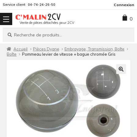
Aller
Aller
Service client
04-74-24-26-50
Connexion
à
au
0
la
contenu
Vente de pièces détachées pour 2CV
navigation
Recherche
Recherche
pour :
Accueil
Pièces Dyane
Embrayage, Transmission, Boîte
Boîte
Pommeau levier de vitesse + bague chromée Gris