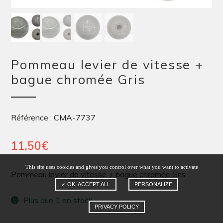
Pommeau levier de vitesse +
bague chromée Gris
Référence : CMA-7737
11,50
€
This site uses cookies and gives you control over what you want to activate
Pommeau levier de vitesse + bague chromée Gris
✓ OK, ACCEPT ALL
PERSONALIZE
Plus que 1 en stock
PRIVACY POLICY