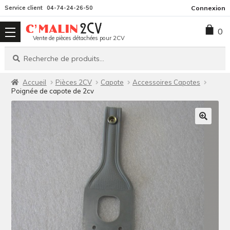
Aller
Aller
Service client
04-74-24-26-50
Connexion
à
au
0
la
contenu
Vente de pièces détachées pour 2CV
navigation
Recherche
Recherche
pour :
Accueil
Pièces 2CV
Capote
Accessoires Capotes
Poignée de capote de 2cv