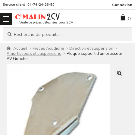
Aller
Aller
Service client
04-74-24-26-50
Connexion
à
au
0
la
contenu
Vente de pièces détachées pour 2CV
navigation
Recherche
Recherche
pour :
Accueil
Pièces Acadiane
Direction et suspension
Amortisseurs et suspensions
Plaque support d’amortisseur
AV Gauche