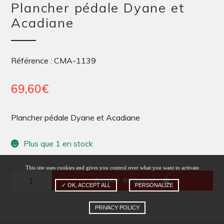
Plancher pédale Dyane et
Acadiane
Référence : CMA-1139
69,60
€
Plancher pédale Dyane et Acadiane
Plus que 1 en stock
This site uses cookies and gives you control over what you want to activate
quantité
Ajouter au panier
✓ OK, ACCEPT ALL
PERSONALIZE
de
Plancher
PRIVACY POLICY
pédale