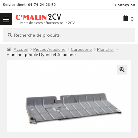
Aller
Aller
Service client
04-74-24-26-50
Connexion
à
au
0
la
contenu
Vente de pièces détachées pour 2CV
navigation
Recherche
Recherche
pour :
Accueil
Pièces Acadiane
Carosserie
Plancher
Plancher pédale Dyane et Acadiane