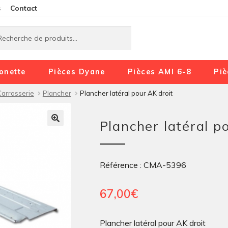
Aller
Aller
s
Contact
à
au
rche
rche
la
contenu
navigation
onette
Pièces Dyane
Pièces AMI 6-8
Piè
Carrosserie
Plancher
Plancher latéral pour AK droit
Plancher latéral p
Référence : CMA-5396
67,00
€
Plancher latéral pour AK droit