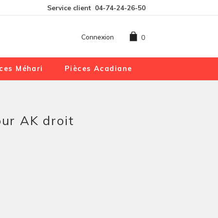
Service client
04-74-24-26-50
Connexion
0
ces Méhari
Pièces Acadiane
our AK droit