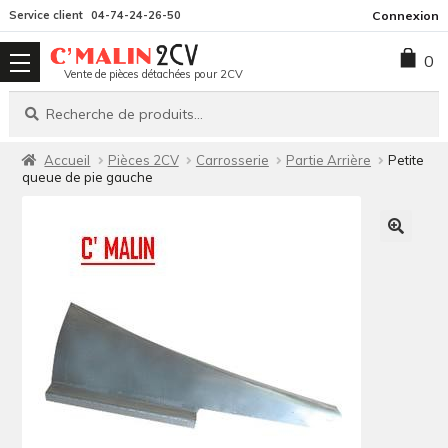
Aller
Aller
Service client
04-74-24-26-50
Connexion
à
au
0
la
contenu
Vente de pièces détachées pour 2CV
navigation
Recherche
Recherche
pour :
Accueil
Pièces 2CV
Carrosserie
Partie Arrière
Petite
queue de pie gauche