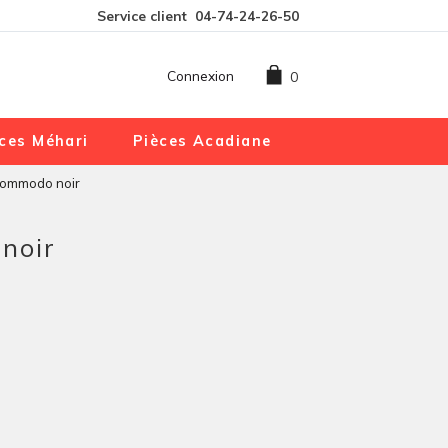
Service client
04-74-24-26-50
Connexion
0
ces Méhari
Pièces Acadiane
commodo noir
noir