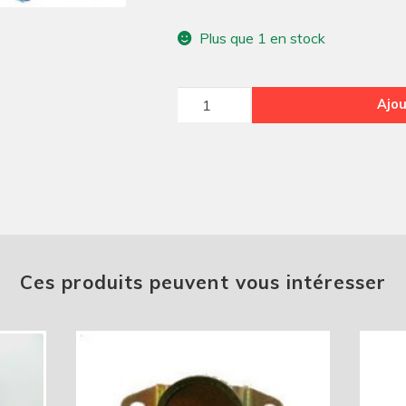
Plus que 1 en stock
quantité
Ajou
de
manette
commodo
noir
Ces produits peuvent vous intéresser