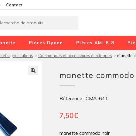
Aller
Aller
s
Contact
à
au
rche
rche
la
contenu
navigation
onette
Pièces Dyane
Pièces AMI 6-8
Piè
e et signalisations
Commandes et accessoires électriques
manette 
manette commodo 
Référence : CMA-641
7,50
€
manette commodo noir