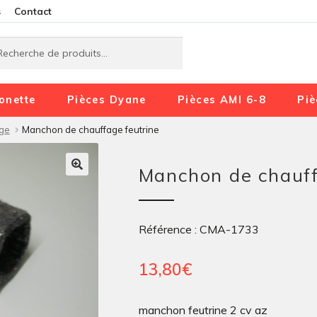
Aller
Aller
s
Contact
à
au
rche
rche
la
contenu
navigation
onette
Pièces Dyane
Pièces AMI 6-8
Piè
ge
Manchon de chauffage feutrine
Manchon de chauff
Référence : CMA-1733
13,80
€
manchon feutrine 2 cv az