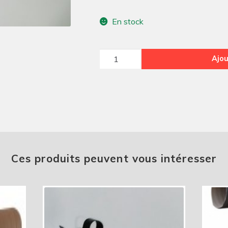
En stock
quantité
Ajou
de
Manchon
de
chauffage
feutrine
Ces produits peuvent vous intéresser