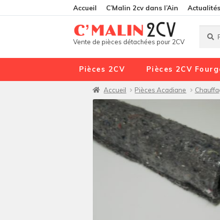
Accueil
C’Malin 2cv dans l’Ain
Actualité
Reche
Reche
Vente de pièces détachées pour 2CV
pour :
Pièces 2CV
Pièces 2CV Fourg
Accueil
Pièces Acadiane
Chauffa