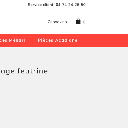
Service client
04-74-24-26-50
Connexion
0
ces Méhari
Pièces Acadiane
age feutrine