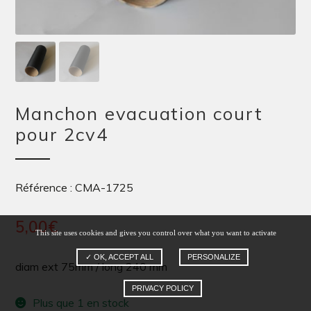
Manchon evacuation court
pour 2cv4
Référence : CMA-1725
5,00
€
This site uses cookies and gives you control over what you want to activate
✓ OK, ACCEPT ALL
PERSONALIZE
diam ext 75mm / long 240 mm
PRIVACY POLICY
Plus que 1 en stock