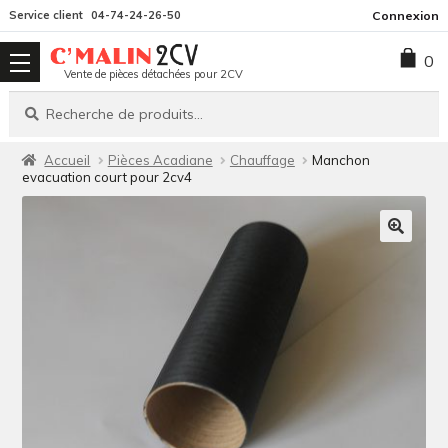
Aller
Aller
Service client
04-74-24-26-50
Connexion
à
au
0
la
contenu
Vente de pièces détachées pour 2CV
navigation
Recherche
Recherche
pour :
Accueil
Pièces Acadiane
Chauffage
Manchon
evacuation court pour 2cv4