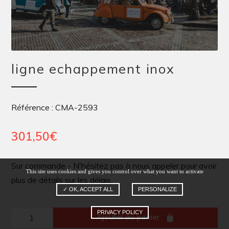
ligne echappement inox
Référence : CMA-2593
301,50
€
Sur commande - N'hésitez pas à nous appeler pour avoir
This site uses cookies and gives you control over what you want to activate
plus de détails sur les délais.
✓ OK, ACCEPT ALL
PERSONALIZE
PRIVACY POLICY
quantité
Ajouter au panier
de