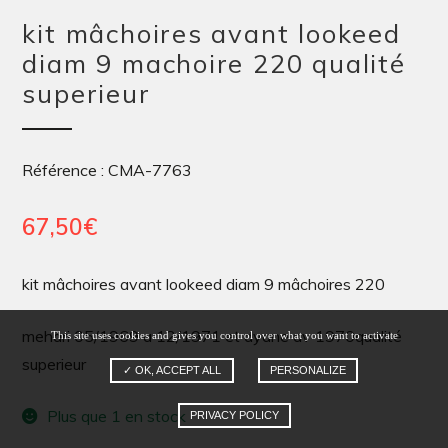
kit mâchoires avant lookeed
diam 9 machoire 220 qualité
superieur
Référence : CMA-7763
67,50
€
kit mâchoires avant lookeed diam 9 mâchoires 220
mehari 05/1969 a 12/1971 et dyane av 1970qualité
This site uses cookies and gives you control over what you want to activate
superieur
✓ OK, ACCEPT ALL
PERSONALIZE
Plus que 1 en stock
PRIVACY POLICY