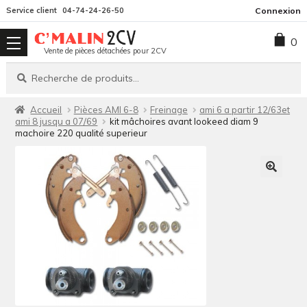
Aller
Aller
Service client
04-74-24-26-50
Connexion
à
au
0
la
contenu
Vente de pièces détachées pour 2CV
navigation
Recherche
Recherche
pour :
Accueil
Pièces AMI 6-8
Freinage
ami 6 a partir 12/63et
ami 8 jusqu a 07/69
kit mâchoires avant lookeed diam 9
machoire 220 qualité superieur