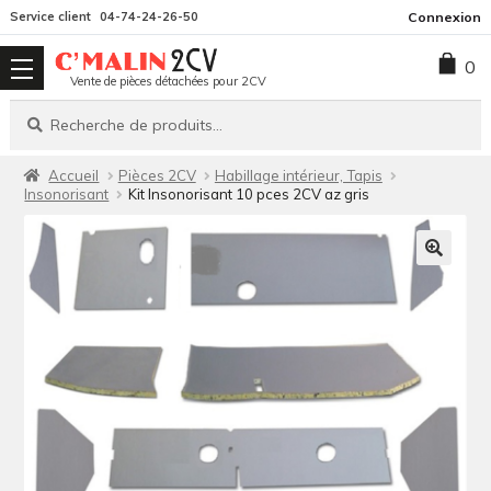
Aller
Aller
Service client
04-74-24-26-50
Connexion
à
au
0
la
contenu
Vente de pièces détachées pour 2CV
navigation
Recherche
Recherche
pour :
Accueil
Pièces 2CV
Habillage intérieur, Tapis
Insonorisant
Kit Insonorisant 10 pces 2CV az gris