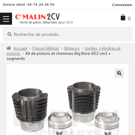
Aller
Aller
Service client
04-74-24-26-50
Connexion
à
au
0
la
contenu
Vente de pièces détachées pour 2CV
navigation
Recherche
Recherche
pour :
Accueil
Pièces Méhari
Moteurs
Jointes, cylindres et
pistons
Kit de pistons et chemises Big Bore 652 cm3 +
segments