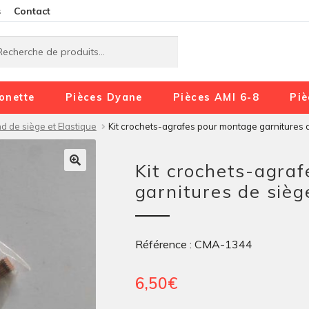
Aller
Aller
s
Contact
à
au
rche
rche
la
contenu
navigation
onette
Pièces Dyane
Pièces AMI 6-8
Piè
d de siège et Elastique
Kit crochets-agrafes pour montage garnitures 
Kit crochets-agra
garnitures de sièg
Référence : CMA-1344
6,50
€