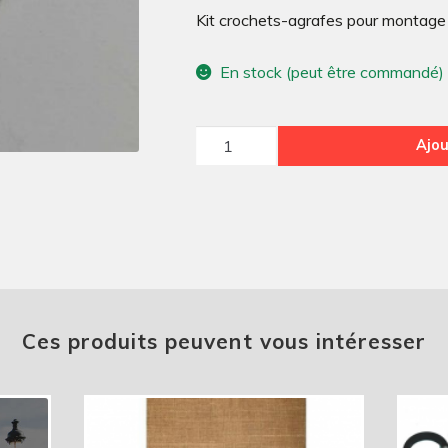
Kit crochets-agrafes pour montage 
En stock (peut être commandé)
quantité
Ajou
de
Kit
crochets-
agrafes
pour
montage
garnitures
Ces produits peuvent vous intéresser
de
sièges