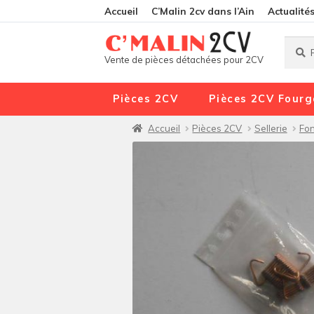
Accueil
C’Malin 2cv dans l’Ain
Actualité
Reche
Reche
Vente de pièces détachées pour 2CV
pour :
Pièces 2CV
Pièces 2CV Fourg
Accueil
Pièces 2CV
Sellerie
Fon