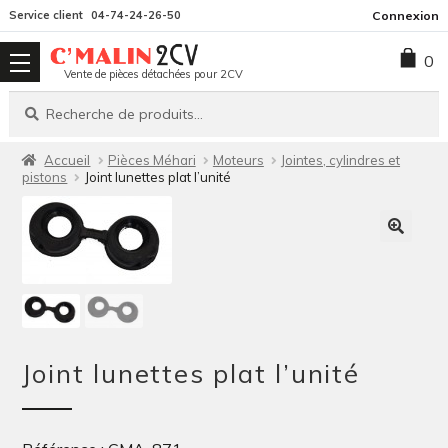
Aller
Aller
Service client
04-74-24-26-50
Connexion
à
au
0
la
contenu
Vente de pièces détachées pour 2CV
navigation
Recherche
Recherche
pour :
Accueil
Pièces Méhari
Moteurs
Jointes, cylindres et
pistons
Joint lunettes plat l’unité
Joint lunettes plat l’unité