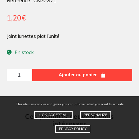
Référence : CMA-871
1,20
€
Joint lunettes plat l’unité
En stock
quantité
Ajouter au panier
de
Joint
lunettes
This site uses cookies and gives you control over what you want to activate
plat
Ces produits peuvent vous
✓ OK, ACCEPT ALL
PERSONALIZE
l'unité
intéresser
PRIVACY POLICY