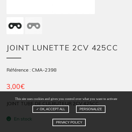
JOINT LUNETTE 2CV 425CC
Référence : CMA-2398
3,00
€
This site uses cookies and gives you control over what you want to activate
JOINT TUBE DE CULBUTEUR 2CV 425CC
✓ OK, ACCEPT ALL
PERSONALIZE
En stock
PRIVACY POLICY