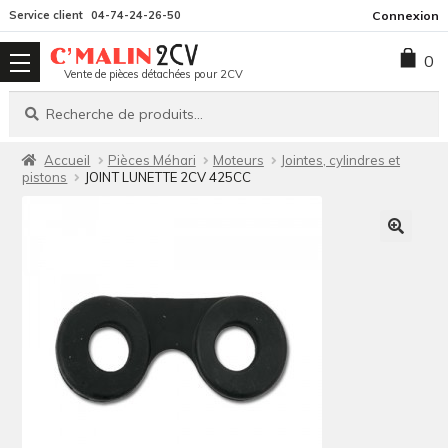
Aller
Aller
Service client
04-74-24-26-50
Connexion
à
au
0
la
contenu
Vente de pièces détachées pour 2CV
navigation
Recherche
Recherche
pour :
Accueil
Pièces Méhari
Moteurs
Jointes, cylindres et
pistons
JOINT LUNETTE 2CV 425CC