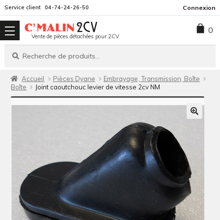
Aller
Aller
Service client
04-74-24-26-50
Connexion
à
au
0
la
contenu
Vente de pièces détachées pour 2CV
navigation
Recherche
Recherche
pour :
Accueil
Pièces Dyane
Embrayage, Transmission, Boîte
Boîte
Joint caoutchouc levier de vitesse 2cv NM