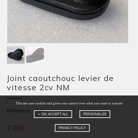
Joint caoutchouc levier de
vitesse 2cv NM
This site uses cookies and gives you control over what you want to activate
Référence : CMA-
✓ OK, ACCEPT ALL
PERSONALIZE
7,00
€
PRIVACY POLICY