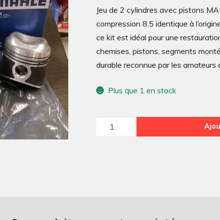
Jeu de 2 cylindres avec pistons M
compression 8.5 identique à l’origin
ce kit est idéal pour une restaurati
chemises, pistons, segments montés,
durable reconnue par les amateurs d
Plus que 1 en stock
quantité
Ajou
de
JEU
DE
2
CYLINDRES
AVEC
PISTONS