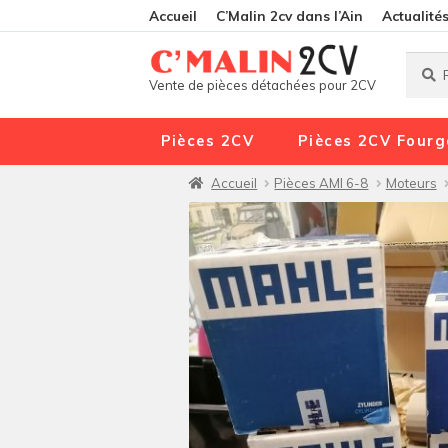
Accueil
C’Malin 2cv dans l’Ain
Actualité
Reche
Reche
Vente de pièces détachées pour 2CV
pour :
Pièces 2CV
Pièces 2CV Fourg
Accueil
Pièces AMI 6-8
Moteurs