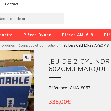
Aller
Aller
s
Contact
à
au
rche
rche
la
contenu
navigation
onette
Pièces Dyane
Pièces AMI 6-8
Piè
Organes mécaniques et lubrifications
JEU DE 2 CYLINDRES AVEC P
JEU DE 2 CYLIND
602CM3 MARQUE
Référence : CMA-8057
335,00
€