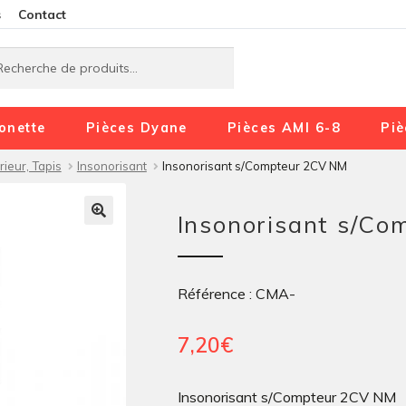
Aller
Aller
s
Contact
à
au
rche
rche
la
contenu
navigation
onette
Pièces Dyane
Pièces AMI 6-8
Piè
rieur, Tapis
Insonorisant
Insonorisant s/Compteur 2CV NM
Insonorisant s/C
Référence : CMA-
7,20
€
Insonorisant s/Compteur 2CV NM