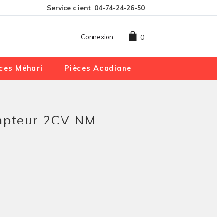
Service client
04-74-24-26-50
Connexion
0
ces Méhari
Pièces Acadiane
ompteur 2CV NM