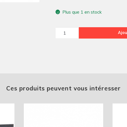
Plus que 1 en stock
quantité
Ajou
de
Insonorisant
s/Compteur
2CV
NM
Ces produits peuvent vous intéresser