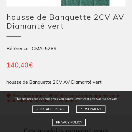
housse de Banquette 2CV AV
Diamanté vert
Référence : CMA-5289
140,40
€
housse de Banquette 2CV AV Diamanté vert
Sur commande - N'hésitez pas à nous appeler pour
This site uses cookies and gives you control over what you want to activate
avoir plus de détails sur les délais.
✓ OK, ACCEPT ALL
PERSONALIZE
PRIVACY POLICY
Ces produits peuvent vous