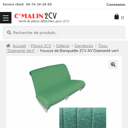
Aller
Aller
Service client
04-74-24-26-50
Connexion
à
au
0
la
contenu
Vente de pièces détachées pour 2CV
navigation
Recherche
Recherche
pour :
Accueil
Pièces 2CV
Sellerie
Garnitures
Tissu
"Diamanté Vert"
housse de Banquette 2CV AV Diamanté vert