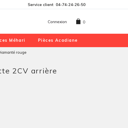
Service client
04-74-24-26-50
Connexion
0
ces Méhari
Pièces Acadiane
Diamanté rouge
te 2CV arrière