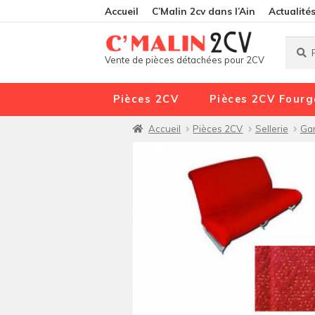
Accueil
C’Malin 2cv dans l’Ain
Actualité
Reche
Reche
Vente de pièces détachées pour 2CV
pour :
Pièces 2CV
Pièces 2CV Fourg
Accueil
Pièces 2CV
Sellerie
Gar