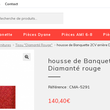
Aller
Aller
s
Contact
à
au
rche
rche
la
contenu
navigation
onette
Pièces Dyane
Pièces AMI 6-8
Piè
nitures
Tissu "Diamanté Rouge"
housse de Banquette 2CV arrière 
housse de Banquet
Diamanté rouge
Référence : CMA-5291
140,40
€