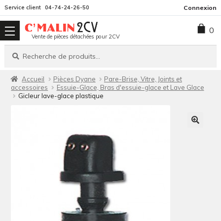
Aller
Aller
Service client
04-74-24-26-50
Connexion
à
au
0
la
contenu
Vente de pièces détachées pour 2CV
navigation
Recherche
Recherche
pour :
Accueil
Pièces Dyane
Pare-Brise, Vitre, Joints et
accessoires
Essuie-Glace, Bras d'essuie-glace et Lave Glace
Gicleur lave-glace plastique