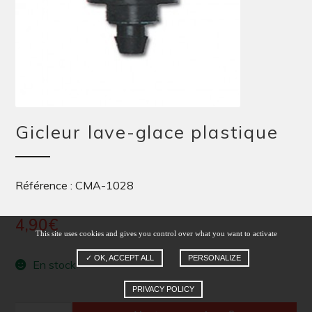
Gicleur lave-glace plastique
Référence : CMA-1028
4,90
€
This site uses cookies and gives you control over what you want to activate
✓ OK, ACCEPT ALL
PERSONALIZE
En stock
PRIVACY POLICY
quantité