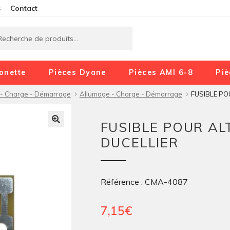
Aller
Aller
s
Contact
à
au
rche
rche
la
contenu
navigation
onette
Pièces Dyane
Pièces AMI 6-8
Piè
- Charge - Démarrage
Allumage - Charge - Démarrage
FUSIBLE PO
FUSIBLE POUR A
DUCELLIER
Référence : CMA-4087
7,15
€