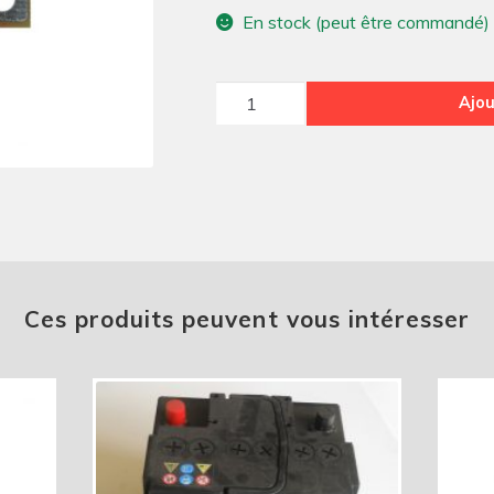
En stock (peut être commandé)
quantité
Ajou
de
FUSIBLE
POUR
ALTERNATEUR
DUCELLIER
Ces produits peuvent vous intéresser