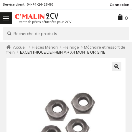
Aller
Aller
Service client
04-74-24-26-50
Connexion
à
au
0
la
contenu
Vente de pièces détachées pour 2CV
navigation
Recherche
Recherche
pour :
Accueil
Pièces Méhari
Freinage
Mâchoire et ressort de
frein
EXCENTRIQUE DE FREIN AR X4 MONTE ORIGINE