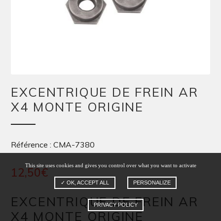
EXCENTRIQUE DE FREIN AR
X4 MONTE ORIGINE
Référence : CMA-7380
This site uses cookies and gives you control over what you want to activate
12,50
€
✓ OK, ACCEPT ALL
PERSONALIZE
EXCENTRIQUE DE FREIN AR
PRIVACY POLICY
X4 MONTE ORIGINE