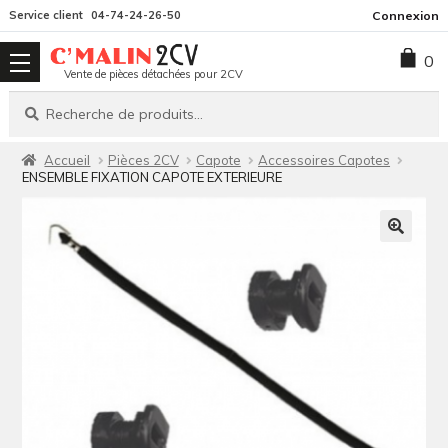
Aller
Aller
Service client
04-74-24-26-50
Connexion
à
au
0
la
contenu
Vente de pièces détachées pour 2CV
navigation
Recherche
Recherche
pour :
Accueil
Pièces 2CV
Capote
Accessoires Capotes
ENSEMBLE FIXATION CAPOTE EXTERIEURE