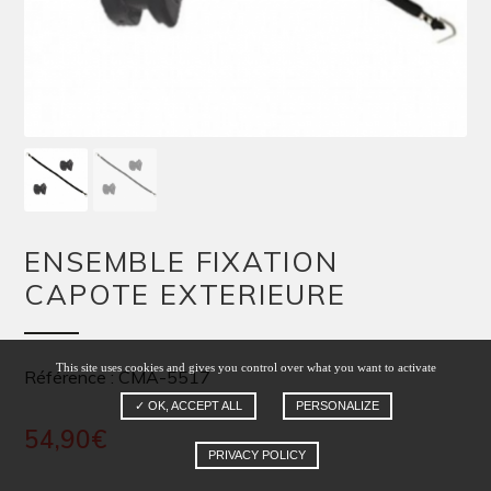
ENSEMBLE FIXATION
CAPOTE EXTERIEURE
This site uses cookies and gives you control over what you want to activate
Référence : CMA-5517
✓ OK, ACCEPT ALL
PERSONALIZE
54,90
€
PRIVACY POLICY