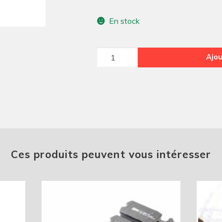
En stock
quantité
Ajou
de
Ecrou
à
oreilles
en
laiton
Ces produits peuvent vous intéresser