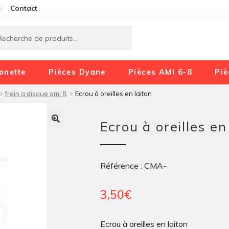
Aller
Aller
s
Contact
à
au
rche
rche
la
contenu
navigation
onette
Pièces Dyane
Pièces AMI 6-8
Piè
frein a disque ami 8
Ecrou à oreilles en laiton
Ecrou à oreilles en
Référence : CMA-
3,50
€
Ecrou à oreilles en laiton