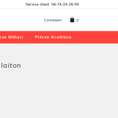
Service client
04-74-24-26-50
Connexion
0
ces Méhari
Pièces Acadiane
 laiton