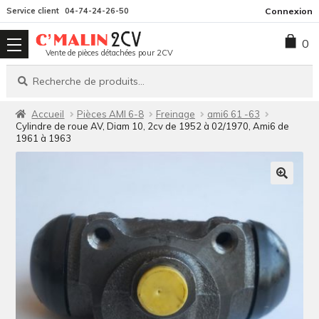
Aller
Aller
Service client
04-74-24-26-50
Connexion
à
au
0
la
contenu
Vente de pièces détachées pour 2CV
navigation
Recherche
Recherche
pour :
Accueil
Pièces AMI 6-8
Freinage
ami6 61 -63
Cylindre de roue AV, Diam 10, 2cv de 1952 à 02/1970, Ami6 de
1961 à 1963