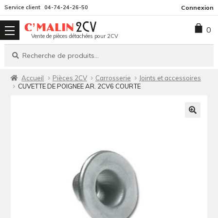
Aller
Aller
Service client
04-74-24-26-50
Connexion
à
au
0
la
contenu
Vente de pièces détachées pour 2CV
navigation
Recherche
Recherche
pour :
Accueil
Pièces 2CV
Carrosserie
Joints et accessoires
CUVETTE DE POIGNEE AR. 2CV6 COURTE